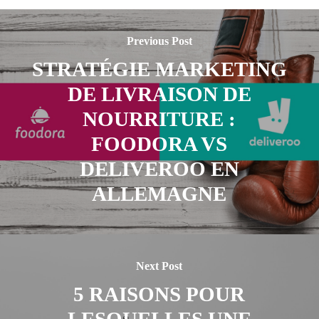
Previous Post
STRATÉGIE MARKETING
DE LIVRAISON DE
NOURRITURE :
FOODORA VS
DELIVEROO EN
ALLEMAGNE
Next Post
5 RAISONS POUR