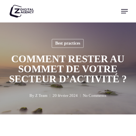
Skip
Menu
to
Close
main
Menu
content
Best practices
COMMENT RESTER AU
SOMMET DE VOTRE
SECTEUR D’ACTIVITÉ ?
By
Z Team
20 février 2024
No Comments