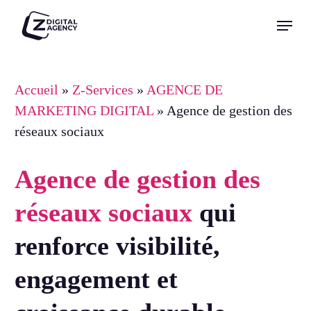
Skip
Menu
to
Close
main
Menu
content
Accueil
»
Z-Services
»
AGENCE DE
MARKETING DIGITAL
»
Agence de gestion des
réseaux sociaux
Agence de gestion des
réseaux sociaux
qui
renforce visibilité,
engagement et