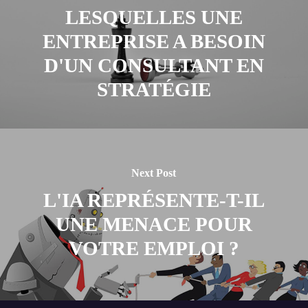
LESQUELLES UNE
ENTREPRISE A BESOIN
D'UN CONSULTANT EN
STRATÉGIE
Next Post
L'IA REPRÉSENTE-T-IL
UNE MENACE POUR
VOTRE EMPLOI ?