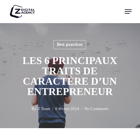
Skip
Menu
to
Close
main
Menu
content
Best practices
LES 6 PRINCIPAUX
TRAITS DE
CARACTÈRE D’UN
ENTREPRENEUR
By
Z Team
6 février 2024
No Comments